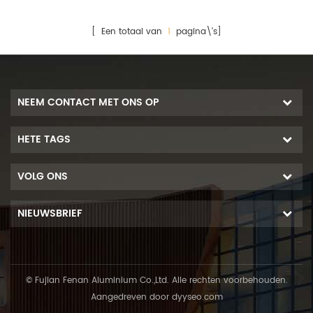
[ Een totaal van
1
pagina\'s]
NEEM CONTACT MET ONS OP
HETE TAGS
VOLG ONS
NIEUWSBRIEF
© Fujian Fenan Aluminium Co.,Ltd. Alle rechten voorbehouden.
Aangedreven door
dyyseo.com