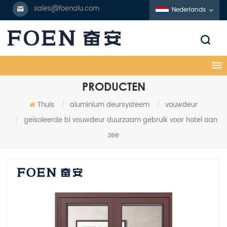
sales@foenalu.com
Nederlands
PRODUCTEN
Thuis
/
aluminium deursysteem
/
vouwdeur
/
geïsoleerde bi vouwdeur duurzaam gebruik voor hotel aan
zee