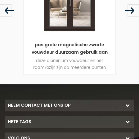
m
pas grote magnetische zwarte
zing
vouwdeur duurzaam gebruik aan
et
deze aluminium vouwdeur en het
d
nten
raamkozijn zijn op meerdere punten
ra
de
vergrendeld, de afdichting en de
v
tekend.
beveiliging tegen diefstal zijn uitstekend.
beveil
ldoen
gevarieerde deurtypen om te voldoen
v
le
aan verschillende architecturale
versch
behoeften.
NEEM CONTACT MET ONS OP
HETE TAGS
VOLG ONS