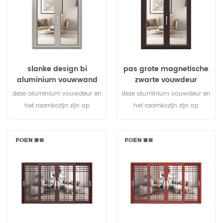
verschillende architecturale
behoeften.
slanke design bi
pas grote magnetische
aluminium vouwwand
zwarte vouwdeur
met dubbele beglazing
duurzaam gebruik aan
deze aluminium vouwdeur en
deze aluminium vouwdeur en
het raamkozijn zijn op
het raamkozijn zijn op
meerdere punten vergrendeld,
meerdere punten vergrendeld,
de afdichting en de
de afdichting en de
beveiliging tegen diefstal zijn
beveiliging tegen diefstal zijn
uitstekend. gevarieerde
uitstekend. gevarieerde
deurtypen om te voldoen aan
deurtypen om te voldoen aan
verschillende architecturale
verschillende architecturale
behoeften.
behoeften.