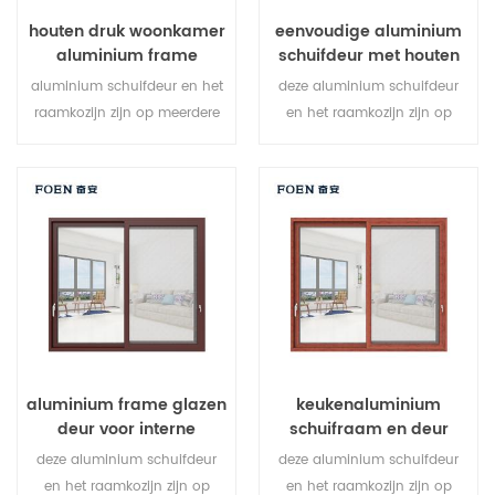
houten druk woonkamer
eenvoudige aluminium
aluminium frame
schuifdeur met houten
schuifraamsysteem
schuifdeur
aluminium schuifdeur en het
deze aluminium schuifdeur
raamkozijn zijn op meerdere
en het raamkozijn zijn op
punten vergrendeld, de
meerdere punten vergrendeld,
afdichting en de beveiliging
de afdichting en de
tegen diefstal zijn uitstekend.
beveiliging tegen diefstal zijn
gevarieerde deurtypen om te
uitstekend. gevarieerde
voldoen aan verschillende
deurtypen om te voldoen aan
architecturale behoeften.
verschillende architecturale
behoeften.
aluminium frame glazen
keukenaluminium
deur voor interne
schuifraam en deur
badkamer
deze aluminium schuifdeur
deze aluminium schuifdeur
en het raamkozijn zijn op
en het raamkozijn zijn op