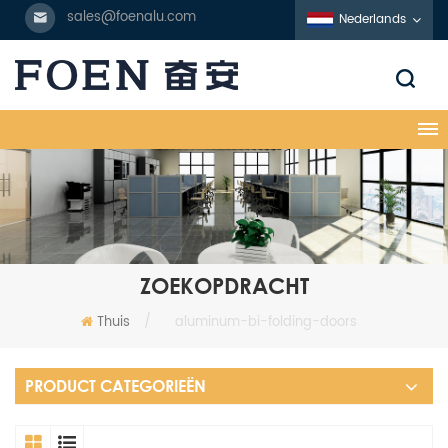
sales@foenalu.com
Nederlands
ZOEKOPDRACHT
Thuis
/
aluminum-bi-folding-doors
PRODUCT CATEGORIEËN