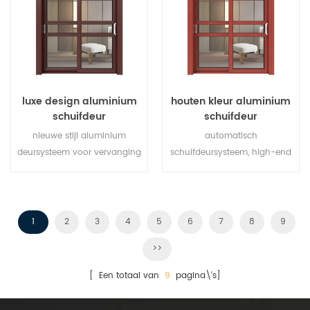
deurtypen om te voldoen aan
verschillende architecturale
behoeften.
luxe design aluminium
houten kleur aluminium
schuifdeur
schuifdeur
nieuwe stijl aluminium
automatisch
deursysteem voor vervanging
schuifdeursysteem, high-end
van merk eigenaar fabrikant
product. aanpassen aan
in China, goed voor
goedkope prijs!
groothandel.
1
2
3
4
5
6
7
8
9
>>
[ Een totaal van
9
pagina\'s]