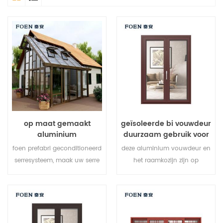
op maat gemaakt
geïsoleerde bi vouwdeur
aluminium
duurzaam gebruik voor
zonnekamersysteem
hotel aan zee
foen prefabri geconditioneerd
deze aluminium vouwdeur en
serresysteem, maak uw serre
het raamkozijn zijn op
meer geschikt, meer
meerdere punten vergrendeld,
gehumaniseerd en meer
de afdichting en de
horizontaal.
beveiliging tegen diefstal zijn
uitstekend. gevarieerde
deurtypen om te voldoen aan