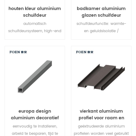
houten kleur aluminium
badkamer aluminium
schuifdeur
glazen schuifdeur
automatisch
schuifdeurfunctie: warmte-
schuifdeursysteem, high-end
en geluidsisolatie /
product. aanpassen aan
waterdichtheid /
goedkope prijs!
luchtdichtheid. glas: zoals u
wenst.
europa design
vierkant aluminium
aluminium decoratief
profiel voor raam en
profiel
deur
eenvoudig te installeren,
geëxtrudeerde aluminium
arbeid te besparen, tijd te
profielen worden veel gebruikt