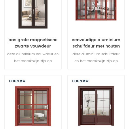
verschillende architecturale
behoeften.
pas grote magnetische
eenvoudige aluminium
zwarte vouwdeur
schuifdeur met houten
duurzaam gebruik aan
schuifdeur
deze aluminium vouwdeur en
deze aluminium schuifdeur
het raamkozijn zijn op
en het raamkozijn zijn op
meerdere punten vergrendeld,
meerdere punten vergrendeld,
de afdichting en de
de afdichting en de
beveiliging tegen diefstal zijn
beveiliging tegen diefstal zijn
uitstekend. gevarieerde
uitstekend. gevarieerde
deurtypen om te voldoen aan
deurtypen om te voldoen aan
verschillende architecturale
verschillende architecturale
behoeften.
behoeften.