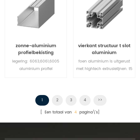
zonne-aluminium
vierkant structuur t slot
profielbekisting
aluminium
extrusieprofiel 40x80
legering: 6063,6061,6005
foen aluminium is uitgerust
aluminium profiel
met hightech extrusielijnen. t5
warmtebehandeling is de
eenvoudigste optie voor onze
producten. ze mogen van
nature uit de lucht afkoelen
1
2
3
4
>>
en worden vervolgens
[ Een totaal van
4
pagina\'s]
kunstmatig verouderd bij een
verhoogde temperatuur. t6
warmtebehandeling is koelen
met koud water om te