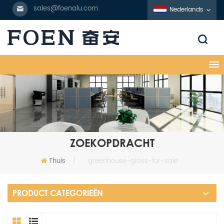
sales@foenalu.com
Nederlands
ZOEKOPDRACHT
Thuis
/
greenhouse-glass-for-sale
PRODUCT CATEGORIEËN