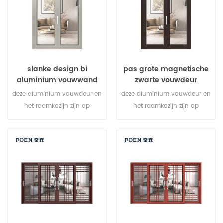
verschillende architecturale
behoeften.
slanke design bi
pas grote magnetische
aluminium vouwwand
zwarte vouwdeur
met dubbele beglazing
duurzaam gebruik aan
deze aluminium vouwdeur en
deze aluminium vouwdeur en
het raamkozijn zijn op
het raamkozijn zijn op
meerdere punten vergrendeld,
meerdere punten vergrendeld,
de afdichting en de
de afdichting en de
beveiliging tegen diefstal zijn
beveiliging tegen diefstal zijn
uitstekend. gevarieerde
uitstekend. gevarieerde
deurtypen om te voldoen aan
deurtypen om te voldoen aan
verschillende architecturale
verschillende architecturale
behoeften.
behoeften.