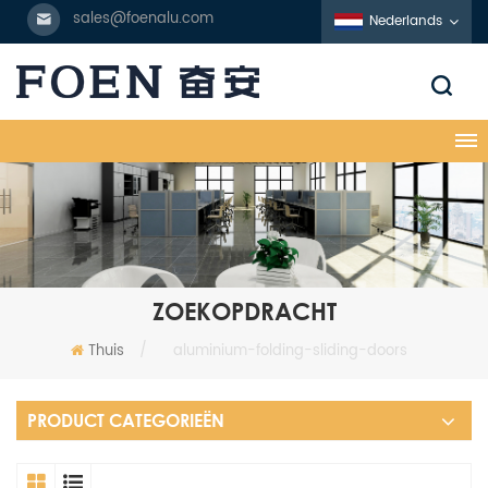
sales@foenalu.com
Nederlands
ZOEKOPDRACHT
Thuis
/
aluminium-folding-sliding-doors
PRODUCT CATEGORIEËN