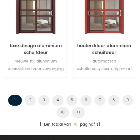
deurtypen om te voldoen aan
verschillende architecturale
behoeften.
luxe design aluminium
houten kleur aluminium
schuifdeur
schuifdeur
nieuwe stijl aluminium
automatisch
deursysteem voor vervanging
schuifdeursysteem, high-end
van merk eigenaar fabrikant
product. aanpassen aan
in China, goed voor
goedkope prijs!
groothandel.
1
2
3
4
5
6
7
8
9
10
>>
[ Een totaal van
10
pagina\'s]