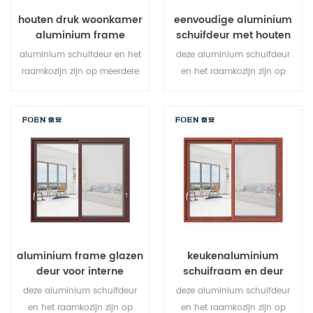
houten druk woonkamer
eenvoudige aluminium
aluminium frame
schuifdeur met houten
schuifraamsysteem
schuifdeur
aluminium schuifdeur en het
deze aluminium schuifdeur
raamkozijn zijn op meerdere
en het raamkozijn zijn op
punten vergrendeld, de
meerdere punten vergrendeld,
afdichting en de beveiliging
de afdichting en de
tegen diefstal zijn uitstekend.
beveiliging tegen diefstal zijn
gevarieerde deurtypen om te
uitstekend. gevarieerde
voldoen aan verschillende
deurtypen om te voldoen aan
architecturale behoeften.
verschillende architecturale
behoeften.
aluminium frame glazen
keukenaluminium
deur voor interne
schuifraam en deur
badkamer
deze aluminium schuifdeur
deze aluminium schuifdeur
en het raamkozijn zijn op
en het raamkozijn zijn op